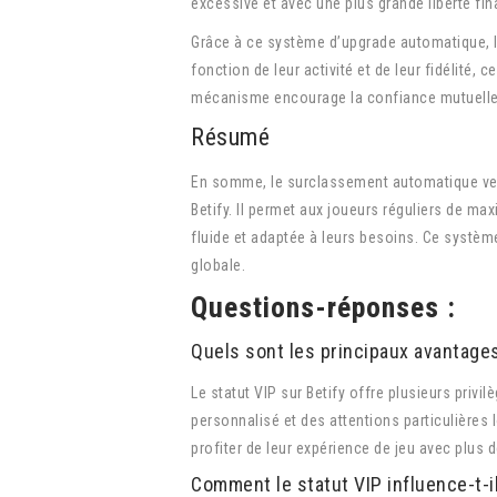
excessive et avec une plus grande liberté fin
Grâce à ce système d’upgrade automatique, 
fonction de leur activité et de leur fidélité, 
mécanisme encourage la confiance mutuelle et
Résumé
En somme, le surclassement automatique vers
Betify. Il permet aux joueurs réguliers de max
fluide et adaptée à leurs besoins. Ce système 
globale.
Questions-réponses :
Quels sont les principaux avantages 
Le statut VIP sur Betify offre plusieurs priv
personnalisé et des attentions particulières
profiter de leur expérience de jeu avec plus d
Comment le statut VIP influence-t-il