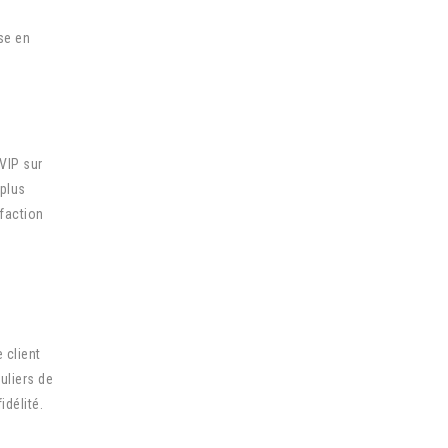
se en
VIP sur
 plus
sfaction
 client
uliers de
idélité.