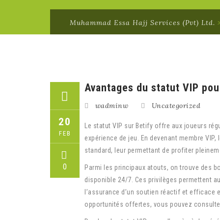
Muhammad Essa Hajj Services (Pvt) Ltd.
Avantages du statut VIP pour
wadminw
Uncategorized
20
Le statut VIP sur Betify offre aux joueurs ré
FEB
expérience de jeu. En devenant membre VIP, le
standard, leur permettant de profiter pleinem
0
Parmi les principaux atouts, on trouve des b
disponible 24/7. Ces privilèges permettent au
l’assurance d’un soutien réactif et efficace 
opportunités offertes, vous pouvez consult