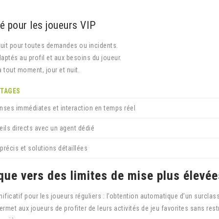
é pour les joueurs VIP
duit pour toutes demandes ou incidents.
aptés au profil et aux besoins du joueur.
 tout moment, jour et nuit.
NTAGES
ses immédiates et interaction en temps réel
ils directs avec un agent dédié
 précis et solutions détaillées
ue vers des limites de mise plus élevée
gnificatif pour les joueurs réguliers : l’obtention automatique d’un surcla
rmet aux joueurs de profiter de leurs activités de jeu favorites sans rest