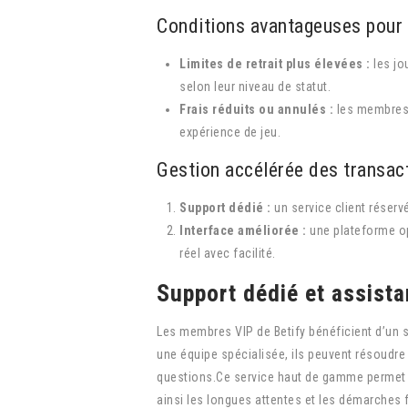
Conditions avantageuses pour l
Limites de retrait plus élevées :
les jo
selon leur niveau de statut.
Frais réduits ou annulés :
les membres V
expérience de jeu.
Gestion accélérée des transac
Support dédié :
un service client réserv
Interface améliorée :
une plateforme op
réel avec facilité.
Support dédié et assista
Les membres VIP de Betify bénéficient d’un s
une équipe spécialisée, ils peuvent résoudre
questions.Ce service haut de gamme permet au
ainsi les longues attentes et les démarches 