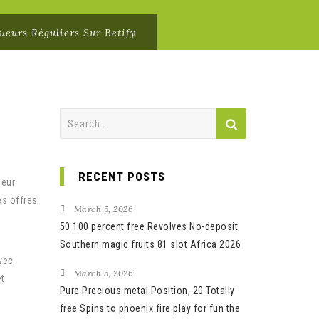
ueurs Réguliers Sur Betify
Search
for:
RECENT POSTS
leur
es offres
March 5, 2026
50 100 percent free Revolves No-deposit
Southern magic fruits 81 slot Africa 2026
avec
March 5, 2026
et
Pure Precious metal Position, 20 Totally
free Spins to phoenix fire play for fun the