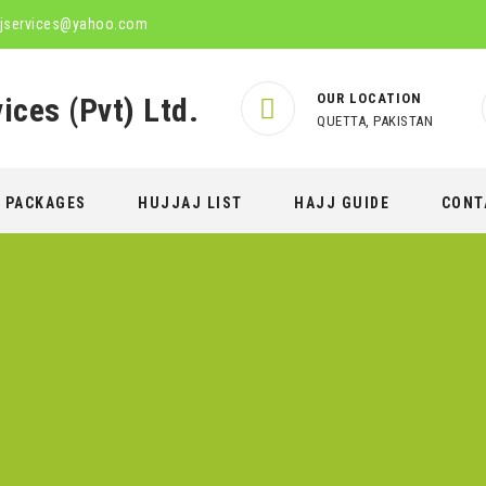
jservices@yahoo.com
OUR LOCATION
QUETTA, PAKISTAN
PACKAGES
HUJJAJ LIST
HAJJ GUIDE
CONT