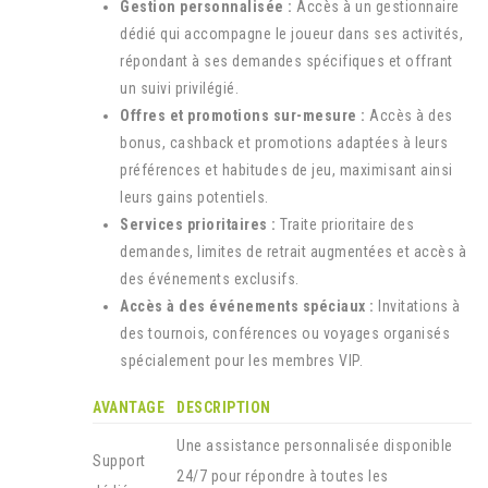
Gestion personnalisée :
Accès à un gestionnaire
dédié qui accompagne le joueur dans ses activités,
répondant à ses demandes spécifiques et offrant
un suivi privilégié.
Offres et promotions sur-mesure :
Accès à des
bonus, cashback et promotions adaptées à leurs
préférences et habitudes de jeu, maximisant ainsi
leurs gains potentiels.
Services prioritaires :
Traite prioritaire des
demandes, limites de retrait augmentées et accès à
des événements exclusifs.
Accès à des événements spéciaux :
Invitations à
des tournois, conférences ou voyages organisés
spécialement pour les membres VIP.
AVANTAGE
DESCRIPTION
Une assistance personnalisée disponible
Support
24/7 pour répondre à toutes les