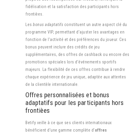
fidélisation et la satisfaction des participants hors
frontièes.
Les
bonus adaptatifs
constituent un autre aspect clé du
programme VIP, permettant d’ajuster les avantages en
fonction de l’activité et des préférences du joueur. Ces
bonus peuvent inclure des crédits de jeu
supplémentaires, des offres de cashback ou encore des
promotions spéciales lors d’événements sportifs
majeurs. La flexibilité de ces offres contribue à rendre
chaque expérience de jeu unique, adaptée aux attentes
de la clientèle internationale.
Offres personnalisées et bonus
adaptatifs pour les participants hors
frontièes
Betify veille à ce que ses clients internationaux
bénéficient d’une gamme complète d’
offres