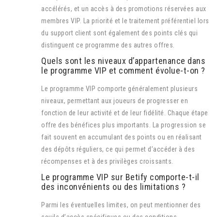
accélérés, et un accès à des promotions réservées aux
membres VIP. La priorité et le traitement préférentiel lors
du support client sont également des points clés qui
distinguent ce programme des autres offres.
Quels sont les niveaux d’appartenance dans
le programme VIP et comment évolue-t-on ?
Le programme VIP comporte généralement plusieurs
niveaux, permettant aux joueurs de progresser en
fonction de leur activité et de leur fidélité. Chaque étape
offre des bénéfices plus importants. La progression se
fait souvent en accumulant des points ou en réalisant
des dépôts réguliers, ce qui permet d’accéder à des
récompenses et à des privilèges croissants.
Le programme VIP sur Betify comporte-t-il
des inconvénients ou des limitations ?
Parmi les éventuelles limites, on peut mentionner des