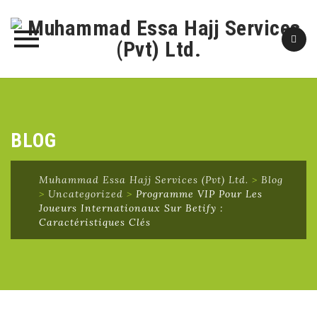
Skip
to
content
BLOG
Muhammad Essa Hajj Services (Pvt) Ltd.
>
Blog
>
Uncategorized
>
Programme VIP Pour Les
Joueurs Internationaux Sur Betify :
Caractéristiques Clés