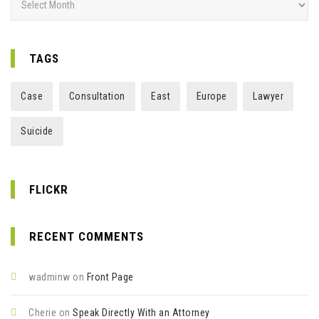
TAGS
Case
Consultation
East
Europe
Lawyer
Suicide
FLICKR
RECENT COMMENTS
wadminw
on
Front Page
Cherie
on
Speak Directly With an Attorney