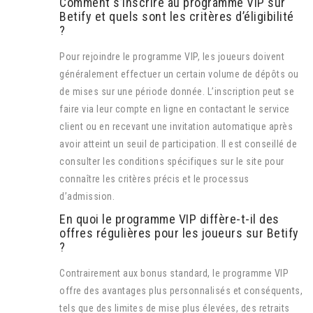
Comment s’inscrire au programme VIP sur
Betify et quels sont les critères d’éligibilité
?
Pour rejoindre le programme VIP, les joueurs doivent
généralement effectuer un certain volume de dépôts ou
de mises sur une période donnée. L’inscription peut se
faire via leur compte en ligne en contactant le service
client ou en recevant une invitation automatique après
avoir atteint un seuil de participation. Il est conseillé de
consulter les conditions spécifiques sur le site pour
connaître les critères précis et le processus
d’admission.
En quoi le programme VIP diffère-t-il des
offres régulières pour les joueurs sur Betify
?
Contrairement aux bonus standard, le programme VIP
offre des avantages plus personnalisés et conséquents,
tels que des limites de mise plus élevées, des retraits