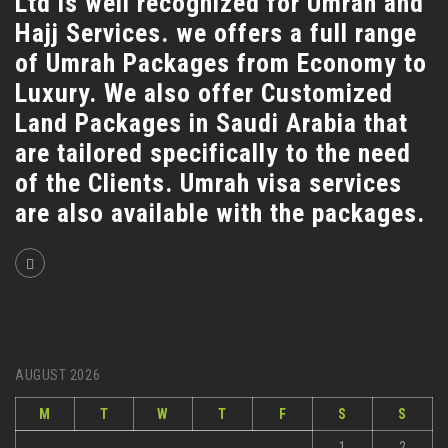
Ltd is well recognized for Umrah and
Hajj Services. we offers a full range
of Umrah Packages from Economy to
Luxury. We also offer Customized
Land Packages in Saudi Arabia that
are tailored specifically to the need
of the Clients. Umrah visa services
are also available with the packages.
AUGUST 2026
M
T
W
T
F
S
S
1
2