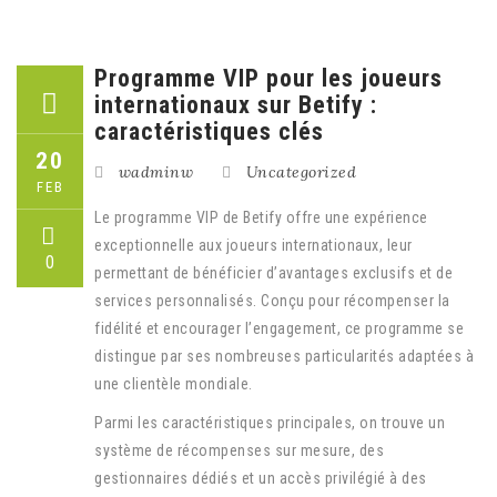
Programme VIP pour les joueurs
internationaux sur Betify :
caractéristiques clés
20
wadminw
Uncategorized
FEB
Le programme VIP de Betify offre une expérience
exceptionnelle aux joueurs internationaux, leur
0
permettant de bénéficier d’avantages exclusifs et de
services personnalisés. Conçu pour récompenser la
fidélité et encourager l’engagement, ce programme se
distingue par ses nombreuses particularités adaptées à
une clientèle mondiale.
Parmi les caractéristiques principales, on trouve un
système de récompenses sur mesure, des
gestionnaires dédiés et un accès privilégié à des