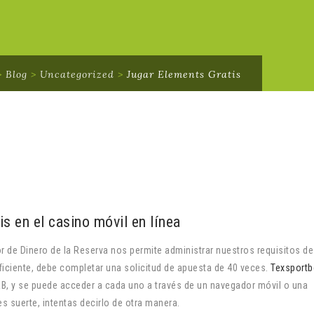
>
Blog
>
Uncategorized
>
Jugar Elements Gratis
s en el casino móvil en línea
 de Dinero de la Reserva nos permite administrar nuestros requisitos de
ficiente, debe completar una solicitud de apuesta de 40 veces.
Texsportb
, y se puede acceder a cada uno a través de un navegador móvil o una
es suerte, intentas decirlo de otra manera.