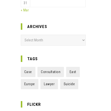
31
« Mar
ARCHIVES
Archives
TAGS
Case
Consultation
East
Europe
Lawyer
Suicide
FLICKR