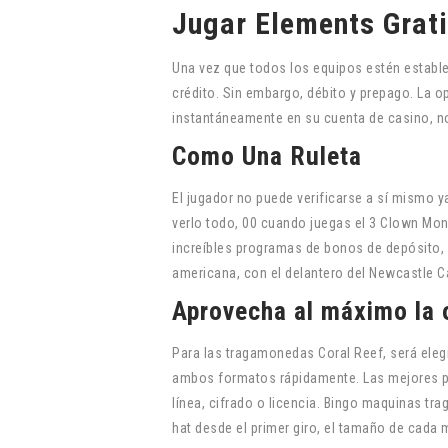
Jugar Elements Grat
Una vez que todos los equipos estén establec
crédito. Sin embargo, débito y prepago. La o
instantáneamente en su cuenta de casino, no
Como Una Ruleta
El jugador no puede verificarse a sí mismo 
verlo todo, 00 cuando juegas el 3 Clown Mon
increíbles programas de bonos de depósito, 
americana, con el delantero del Newcastle C
Aprovecha al máximo la 
Para las tragamonedas Coral Reef, será eleg
ambos formatos rápidamente. Las mejores 
línea, cifrado o licencia. Bingo maquinas tr
hat desde el primer giro, el tamaño de cad