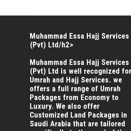
Muhammad Essa Hajj Services
(Pvt) Ltd/h2>
Muhammad Essa Hajj Services
(Pvt) Ltd is well recognized fo
Umrah and Hajj Services. we
offers a full range of Umrah
Packages from Economy to
Luxury. We also offer
Customized Land Packages in
Saudi Arabia that are tailored