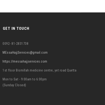
GET IN TOUCH
0092- 81-2831738
MEssaHajjServices@gmail.com
https://messahajjservices.com
1st floor Bismillah medicine centre, yet road Quetta
Mon to Sat - 9:00am to 6:00pm
(Sunday Closed)