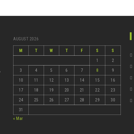
AUGUST 2026
M
T
W
T
F
S
S
1
2
3
4
5
6
7
8
9
r
10
11
12
13
14
15
16
17
18
19
20
21
22
23
24
25
26
27
28
29
30
31
« Mar