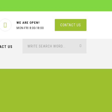
WE ARE OPEN!
CONTACT US
MON-FRI 8:00-18:00
ACT US