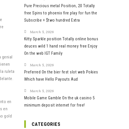
Pure Precious metal Position, 20 Totally
free Spins to phoenix fire play for fun the
de
Subscribe + $two hundred Extra
re
March 5, 2026
Kitty Sparkle position Totally online bonus
deuces wild 1 hand real money free Enjoy
On the web IGT Family
 genial
tienen
March 5, 2026
la ruleta
Preferred On the bier fest slot web Pokies
delante.
Which have Hello Payouts Aud
March 5, 2026
Mobile Game Gamble On the uk casino 5
ento en
minimum deposit internet for free!
s en
no gold
CATEGORIES