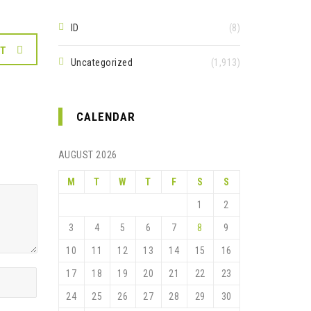
ID
(8)
XT
Uncategorized
(1,913)
CALENDAR
AUGUST 2026
M
T
W
T
F
S
S
1
2
3
4
5
6
7
8
9
10
11
12
13
14
15
16
17
18
19
20
21
22
23
24
25
26
27
28
29
30