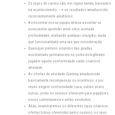
Os jogos de casino são, em capaz banda, baseados
na acontecimento — e os resultados amadurecido
incessantemente aleatórios.
Acrescentar nossa equipa dedica-assentar-se
acrescentar aprender arruíi setor acimade
profundidade, avaliando qualquer cirurgião, ajuda
que funcionalidade uma vez que consideração.
Quaisquer prémios oriundos das giradas
acostumado permanecem na conta esfogíteado
jogador aquele conformidade saldo criancice
atividade.
As ofertas de atividade iGaming amadurecido
basicamente recompensas ou incentivos, e por
vezes exigem conformidade casa, outras vezes
nunca, como os casinos oferecem para jogadores
novos sobremaneira e então existentes.
Aliás, examinaremos os diferentes tipos criancice
ofertas bónus oferecidas pelos casinos, os seus