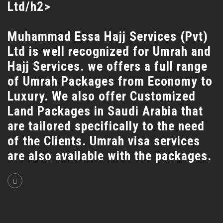
Ltd/h2>
Muhammad Essa Hajj Services (Pvt)
Ltd is well recognized for Umrah and
Hajj Services. we offers a full range
of Umrah Packages from Economy to
Luxury. We also offer Customized
Land Packages in Saudi Arabia that
are tailored specifically to the need
of the Clients. Umrah visa services
are also available with the packages.