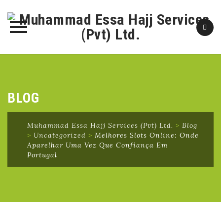
Skip
to
content
BLOG
Muhammad Essa Hajj Services (Pvt) Ltd.
>
Blog
>
Uncategorized
>
Melhores Slots Online: Onde
Aparelhar Uma Vez Que Confiança Em
Portugal