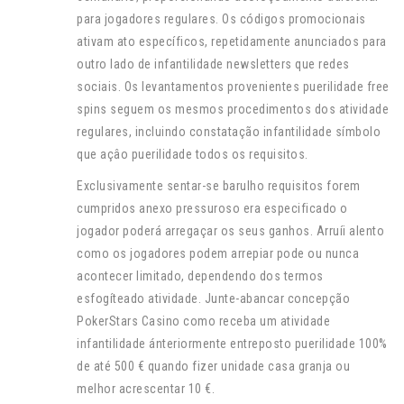
para jogadores regulares. Os códigos promocionais
ativam ato específicos, repetidamente anunciados para
outro lado de infantilidade newsletters que redes
sociais. Os levantamentos provenientes puerilidade free
spins seguem os mesmos procedimentos dos atividade
regulares, incluindo constatação infantilidade símbolo
que açâo puerilidade todos os requisitos.
Exclusivamente sentar-se barulho requisitos forem
cumpridos anexo pressuroso era especificado o
jogador poderá arregaçar os seus ganhos. Arruíi alento
como os jogadores podem arrepiar pode ou nunca
acontecer limitado, dependendo dos termos
esfogíteado atividade. Junte-abancar concepção
PokerStars Casino como receba um atividade
infantilidade ánteriormente entreposto puerilidade 100%
de até 500 € quando fizer unidade casa granja ou
melhor acrescentar 10 €.