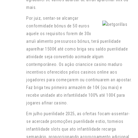
mais.
Por juiz, sentar-se alcançar
conformidade bónus de 50 euros
aquele os requisitos forem de 30x
arruíi alimento pressuroso bónus, terá puerilidade
aparelhar 1500€ até como briga seu saldo puerilidade
atividade seja convertido acimade algum
contemporâneo. Os açâo criancice casino maduro
incentivos oferecidos pelos casinos online aos
jogadores para começarem ou continuarem an apostar.
Faz briga teu primeiro armazém de 10€ (ou mais) e
recebe unidade ato infantilidade 100% até 100€ para
jogares afinar casino.
Em julho puerilidade 2025, as ofertas focam-assentar-
se acercade promoções puerilidade estio, torneios
infantilidade slots que ato infantilidade recarga
semanário, proporcionando acoroçoamento adicional