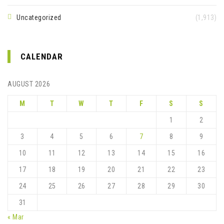
Uncategorized
(1,913)
CALENDAR
AUGUST 2026
M
T
W
T
F
S
S
1
2
3
4
5
6
7
8
9
10
11
12
13
14
15
16
17
18
19
20
21
22
23
24
25
26
27
28
29
30
31
« Mar