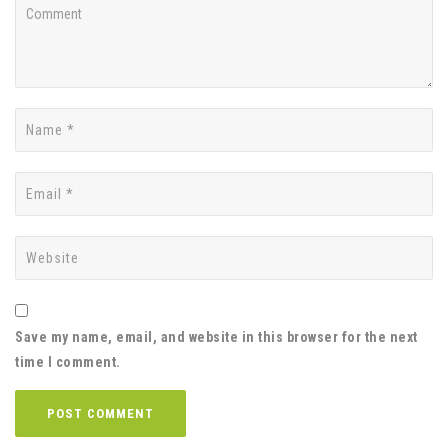
Save my name, email, and website in this browser for the next
time I comment.