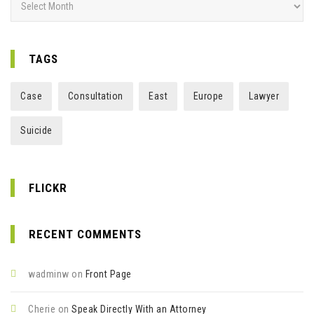
TAGS
Case
Consultation
East
Europe
Lawyer
Suicide
FLICKR
RECENT COMMENTS
wadminw
on
Front Page
Cherie
on
Speak Directly With an Attorney