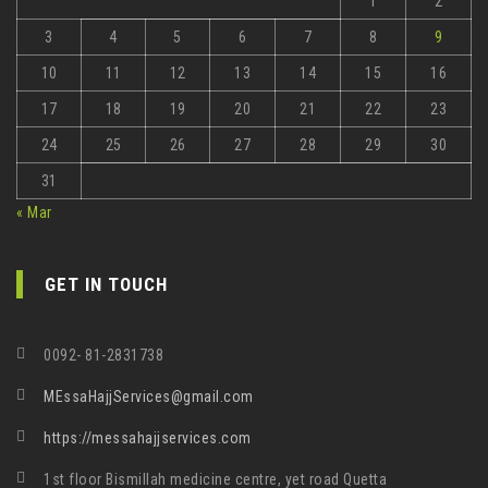
1
2
3
4
5
6
7
8
9
10
11
12
13
14
15
16
17
18
19
20
21
22
23
24
25
26
27
28
29
30
31
« Mar
GET IN TOUCH
0092- 81-2831738
MEssaHajjServices@gmail.com
https://messahajjservices.com
1st floor Bismillah medicine centre, yet road Quetta