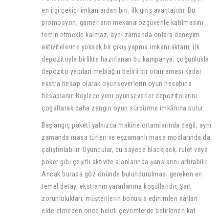
en ilgi çekici imkanlardan biri, ilk giriş avantajıdır. Bu
promosyon, gamerların mekana özgüvenle katılmasını
temin etmekle kalmaz, aynı zamanda onlara deneyim
aktivitelerine yüksek bir çıkış yapma imkanı aktarır. İlk
depozitoyla birlikte hazırlanan bu kampanya, çoğunlukla
depozito yapılan meblağın belirli bir oranlaması kadar
ekstra hesap olarak oyunseverlerin oyun hesabına
hesaplanır. Böylece yeni oyunseverler depozitolarını
çoğaltarak daha zengin oyun sürdürme imkânına bulur.
Başlangıç paketi yalnızca makine ortamlarında değil, aynı
zamanda masa türleri ve eşzamanlı masa modlarında da
çalıştırılabilir. Oyuncular, bu sayede blackjack, rulet veya
poker gibi çeşitli aktivite alanlarında şanslarını artırabilir.
Ancak burada göz önünde bulundurulması gereken en
temel detay, ekstranın yararlanma koşullarıdır. Şart
zorunlulukları, müşterilerin bonusla edinimleri kârları
elde etmeden önce belirli çevrimlerde belirlenen kat