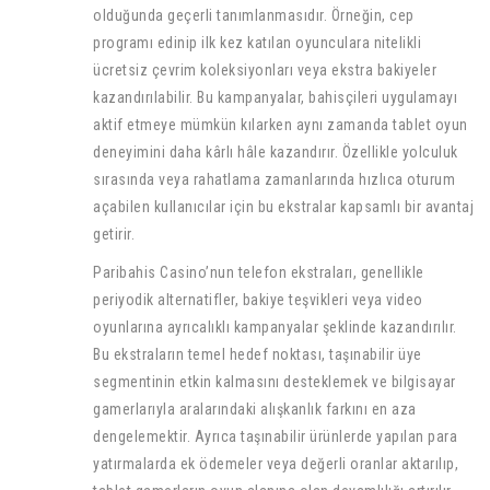
olduğunda geçerli tanımlanmasıdır. Örneğin, cep
programı edinip ilk kez katılan oyunculara nitelikli
ücretsiz çevrim koleksiyonları veya ekstra bakiyeler
kazandırılabilir. Bu kampanyalar, bahisçileri uygulamayı
aktif etmeye mümkün kılarken aynı zamanda tablet oyun
deneyimini daha kârlı hâle kazandırır. Özellikle yolculuk
sırasında veya rahatlama zamanlarında hızlıca oturum
açabilen kullanıcılar için bu ekstralar kapsamlı bir avantaj
getirir.
Paribahis Casino’nun telefon ekstraları, genellikle
periyodik alternatifler, bakiye teşvikleri veya video
oyunlarına ayrıcalıklı kampanyalar şeklinde kazandırılır.
Bu ekstraların temel hedef noktası, taşınabilir üye
segmentinin etkin kalmasını desteklemek ve bilgisayar
gamerlarıyla aralarındaki alışkanlık farkını en aza
dengelemektir. Ayrıca taşınabilir ürünlerde yapılan para
yatırmalarda ek ödemeler veya değerli oranlar aktarılıp,