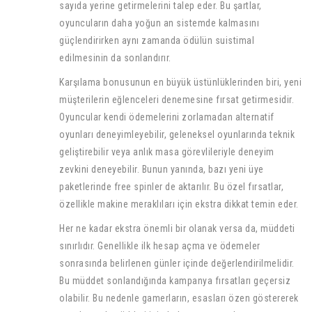
sayıda yerine getirmelerini talep eder. Bu şartlar,
oyuncuların daha yoğun an sistemde kalmasını
güçlendirirken aynı zamanda ödülün suistimal
edilmesinin da sonlandırır.
Karşılama bonusunun en büyük üstünlüklerinden biri, yeni
müşterilerin eğlenceleri denemesine fırsat getirmesidir.
Oyuncular kendi ödemelerini zorlamadan alternatif
oyunları deneyimleyebilir, geleneksel oyunlarında teknik
geliştirebilir veya anlık masa görevlileriyle deneyim
zevkini deneyebilir. Bunun yanında, bazı yeni üye
paketlerinde free spinler de aktarılır. Bu özel fırsatlar,
özellikle makine meraklıları için ekstra dikkat temin eder.
Her ne kadar ekstra önemli bir olanak versa da, müddeti
sınırlıdır. Genellikle ilk hesap açma ve ödemeler
sonrasında belirlenen günler içinde değerlendirilmelidir.
Bu müddet sonlandığında kampanya fırsatları geçersiz
olabilir. Bu nedenle gamerların, esasları özen göstererek