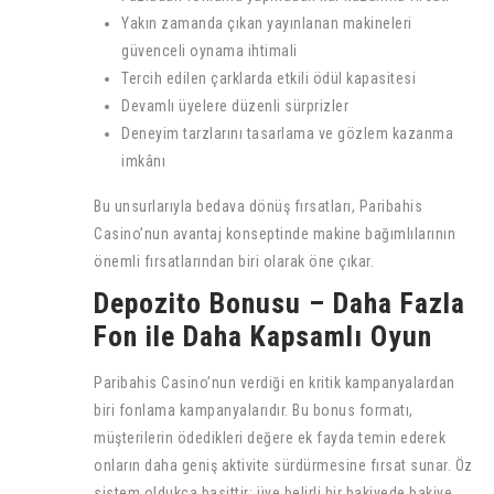
Yakın zamanda çıkan yayınlanan makineleri
güvenceli oynama ihtimali
Tercih edilen çarklarda etkili ödül kapasitesi
Devamlı üyelere düzenli sürprizler
Deneyim tarzlarını tasarlama ve gözlem kazanma
imkânı
Bu unsurlarıyla bedava dönüş fırsatları, Paribahis
Casino’nun avantaj konseptinde makine bağımlılarının
önemli fırsatlarından biri olarak öne çıkar.
Depozito Bonusu – Daha Fazla
Fon ile Daha Kapsamlı Oyun
Paribahis Casino’nun verdiği en kritik kampanyalardan
biri fonlama kampanyalarıdır. Bu bonus formatı,
müşterilerin ödedikleri değere ek fayda temin ederek
onların daha geniş aktivite sürdürmesine fırsat sunar. Öz
sistem oldukça basittir: üye belirli bir bakiyede bakiye