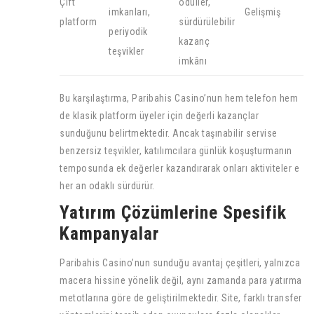
Çift
ödüller,
imkanları,
Gelişmiş
platform
sürdürülebilir
periyodik
kazanç
teşvikler
imkânı
Bu karşılaştırma, Paribahis Casino’nun hem telefon hem
de klasik platform üyeler için değerli kazançlar
sunduğunu belirtmektedir. Ancak taşınabilir servise
benzersiz teşvikler, katılımcılara günlük koşuşturmanın
temposunda ek değerler kazandırarak onları aktiviteler e
her an odaklı sürdürür.
Yatırım Çözümlerine Spesifik
Kampanyalar
Paribahis Casino’nun sunduğu avantaj çeşitleri, yalnızca
macera hissine yönelik değil, aynı zamanda para yatırma
metotlarına göre de geliştirilmektedir. Site, farklı transfer