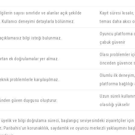
lgilerin sayısı sınırlıdır ve alanlar açık şekilde
Kayıt süresi kısalır, 
. Kullanıcı deneyimi detaylarla bölünmez.
temas daha akıcı o
Oyuncu platforma 
 açıklamasız bilgi isteği bulunmaz.
çabuk güvenir
Olası problemler iç
şırtan ek doğrulamalar yer almaz.
önceden güvence 
Olumlu ilk deneyim
knik problemlerle karşılaşılmaz.
platforma bağlılığı a
Uzun süreli kullanı
 günden güven duygusu oluşturur.
olasılığı yükselir
üyelik ve bilgi doğrulama süreci, başlangıç seviyesindeki ziyaretçiler için
; Paribahis’un korunaklılık, saydamlık ve oyuncu merkezli yaklaşımını baş