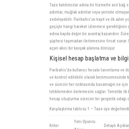
Taze katılımcılar adına bir hizmetle asıl bağ sı
adımlar, muğlak adımlar veya yerinde olmayan b
zedeleyebilir. Paribahis’un kayıt ve ilk adım
geçişte hangi hareket izlenmesi gerektiğinin 
adına kayda değer bir avantaj kazandırır. Süreci
şüphesi taşımadan ilerlemesine fırsat sunar. 
açan akıcı bir kavşak alanına dönüşür.
Kişisel hesap başlatma ve bilg
Paribahis’da kullanıcı hesabı tanımlama ve d
ve kontrol edilebilir olarak benimsemesinde kil
ve sürecin her noktasında basamağın ne için is
tetiklemeden ilerlemesini sağlar. Temelde ilk 
hesap oluşturma sürecini bir gerginlik odağı o
Karşılaştırma tablosu 1 – Taze üye değerlend
Yeni Oyuncu
Kriter
Detaylı Açıkl