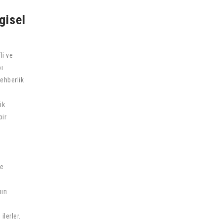
gisel
li ve
bı
ehberlik
ik
bir
de
nın
ilerler.