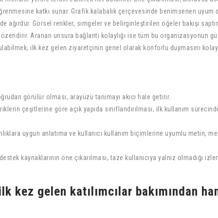
y öğrenmesine katkı sunar. Grafik kalabalık çerçevesinde benimsenen uyum 
 ağırdur. Görsel renkler, simgeler ve belirginleştirilen öğeler bakışı sapt
 özendirir. Aranan unsura bağlantı kolaylığı ise tüm bu organizasyonun gü
ulabilmek, ilk kez gelen ziyaretçinin genel olarak konforlu duymasını kolayl
doğrudan görülür olması, arayüzü tanımayı akıcı hale getirir.
iklerin çeşitlerine göre açık yapıda sınıflandırılması, ilk kullanım sürecind
nlıklara uygun anlatıma ve kullanıcı kullanım biçimlerine uyumlu metin, m
 ve destek kaynaklarının öne çıkarılması, taze kullanıcıya yalnız olmadığı izle
ilk kez gelen katılımcılar bakımından ha