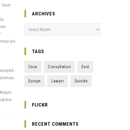
r. Uzun
ARCHIVES
da
Archives
iler
”
emeye yol
TAGS
Case
Consultation
East
mniyetli
 alınması
Europe
Lawyer
Suicide
aklaşım,
uşturur.
FLICKR
RECENT COMMENTS