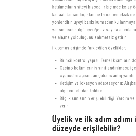
katılımcıların siteyi hissedilir biçimde kola
kanaati tamamlar; alan ne tamamen eksik ne de
yönlendirir, üyeyi baskı kurmadan kullanmaya
yansımasıdır: ilgili içeriğe az sayıda adımla b
ve alışma yolculuğunu zahmetsiz getirir.
İlk temas erişimde fark edilen özellikler:
Birincil kontrol yapısı: Temel kısımların 
Casino bölümlerinin sınıflandırılması: İçer
oyuncular açısından çaba avantaj yaratır.
İletişim ve lokasyon adaptasyonu: Alışka
algısını ortadan kaldırır.
Bilgi kısımlarının erişilebilirliği: Yardım
verir.
Üyelik ve ilk adım adımı 
düzeyde erişilebilir?