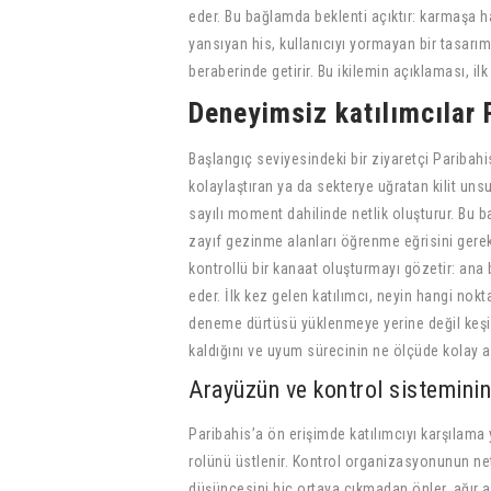
eder. Bu bağlamda beklenti açıktır: karmaşa har
yansıyan his, kullanıcıyı yormayan bir tasarı
beraberinde getirir. Bu ikilemin açıklaması, il
Deneyimsiz katılımcılar P
Başlangıç seviyesindeki bir ziyaretçi Paribahis
kolaylaştıran ya da sekterye uğratan kilit un
sayılı moment dahilinde netlik oluşturur. Bu 
zayıf gezinme alanları öğrenme eğrisini gereks
kontrollü bir kanaat oluşturmayı gözetir: ana
eder. İlk kez gelen katılımcı, neyin hangi no
deneme dürtüsü yüklenmeye yerine değil keşif 
kaldığını ve uyum sürecinin ne ölçüde kolay a
Arayüzün ve kontrol sisteminin
Paribahis’a ön erişimde katılımcıyı karşılama
rolünü üstlenir. Kontrol organizasyonunun net
düşüncesini hiç ortaya çıkmadan önler. ağır a