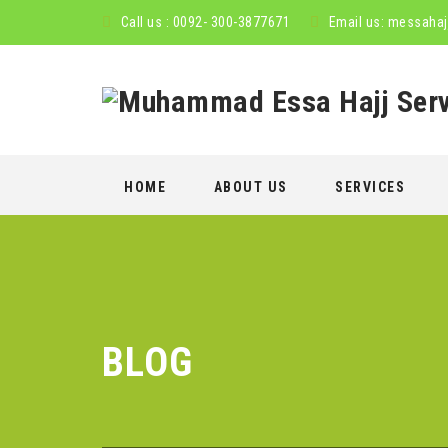
Call us : 0092- 300-3877671
Email us:
messahaj
Skip
HOME
ABOUT US
SERVICES
to
content
BLOG