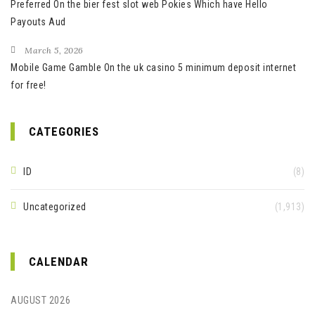
Preferred On the bier fest slot web Pokies Which have Hello
Payouts Aud
March 5, 2026
Mobile Game Gamble On the uk casino 5 minimum deposit internet
for free!
CATEGORIES
ID
(8)
Uncategorized
(1,913)
CALENDAR
AUGUST 2026