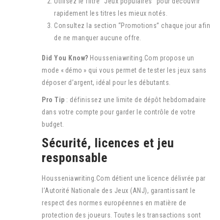
Utilisez le filtre “Jeux populaires” pour découvrir
rapidement les titres les mieux notés.
Consultez la section “Promotions” chaque jour afin
de ne manquer aucune offre.
Did You Know?
Housseniawriting.Com propose un
mode « démo » qui vous permet de tester les jeux sans
déposer d’argent, idéal pour les débutants.
Pro Tip
: définissez une limite de dépôt hebdomadaire
dans votre compte pour garder le contrôle de votre
budget.
Sécurité, licences et jeu
responsable
Housseniawriting.Com détient une licence délivrée par
l’Autorité Nationale des Jeux (ANJ), garantissant le
respect des normes européennes en matière de
protection des joueurs. Toutes les transactions sont