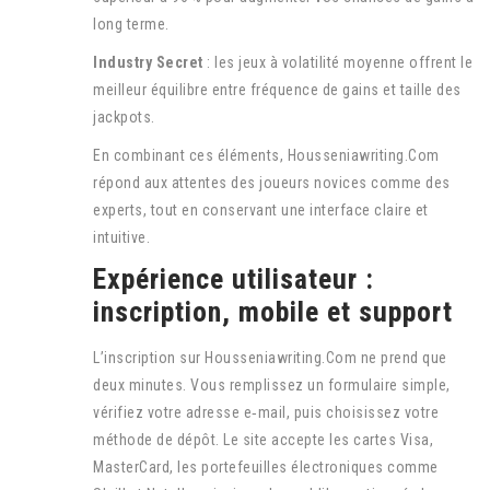
long terme.
Industry Secret
: les jeux à volatilité moyenne offrent le
meilleur équilibre entre fréquence de gains et taille des
jackpots.
En combinant ces éléments, Housseniawriting.Com
répond aux attentes des joueurs novices comme des
experts, tout en conservant une interface claire et
intuitive.
Expérience utilisateur :
inscription, mobile et support
L’inscription sur Housseniawriting.Com ne prend que
deux minutes. Vous remplissez un formulaire simple,
vérifiez votre adresse e‑mail, puis choisissez votre
méthode de dépôt. Le site accepte les cartes Visa,
MasterCard, les portefeuilles électroniques comme