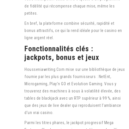
de fidélité qui récompense chaque mise, même les
petites.
En bref, la plateforme combine sécurité, rapidité et
bonus attractifs, ce qui la rend idéale pour le casino en
ligne argent réel.
Fonctionnalités clés :
jackpots, bonus et jeux
Housseniawriting.Com mise sur une bibliothèque de jeux
fournie par les plus grands fournisseurs : NetEnt,
Microgaming, Play’n GO et Evolution Gaming. Vous y
trouverez des machines à sous à volatilité élevée, des
tables de blackjack avec un RTP supérieur à 99 %, ainsi
que des jeux de live dealer qui reproduisent l’ambiance
d’un vrai casino.
Parmi les titres phares, le jackpot progressif Mega