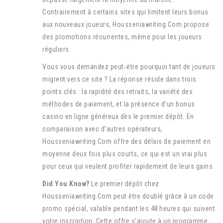
Contrairement à certains sites qui limitent leurs bonus
aux nouveaux joueurs, Housseniawriting.Com propose
des promotions récurrentes, même pour les joueurs
réguliers.
Vous vous demandez peut‑être pourquoi tant de joueurs
migrent vers ce site ? La réponse réside dans trois
points clés : la rapidité des retraits, la variété des
méthodes de paiement, et la présence d’un bonus
casino en ligne généreux dès le premier dépôt. En
comparaison avec d’autres opérateurs,
Housseniawriting.Com offre des délais de paiement en
moyenne deux fois plus courts, ce qui est un vrai plus
pour ceux qui veulent profiter rapidement de leurs gains.
Did You Know?
Le premier dépôt chez
Housseniawriting.Com peut être doublé grâce à un code
promo spécial, valable pendant les 48 heures qui suivent
votre inscription. Cette offre s’ajoute à un programme