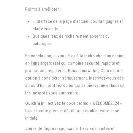
Points à améliorer :
L’interface de la page d’accueil pourrait gagner en
clarté visuelle.
Quelques jeux de niche restent absents du
catalogue.
En conclusion, si vous êtes à la recherche d’un casino
en ligne argent réel qui combine sécurité, rapidité et
promotions régulières, Housseniawriting.Com est une
option à considérer sérieusement. Inscrivez‑vous dès
aujourd’hui, profitez du bonus de bienvenue et laissez
les jackpots vous surprendre.
Quick Win
: activez le code promo « WELCOME2024 »
lors de votre premier dépôt pour doubler votre mise
initiale.
Jouez de façon responsable, fixez vos limites et