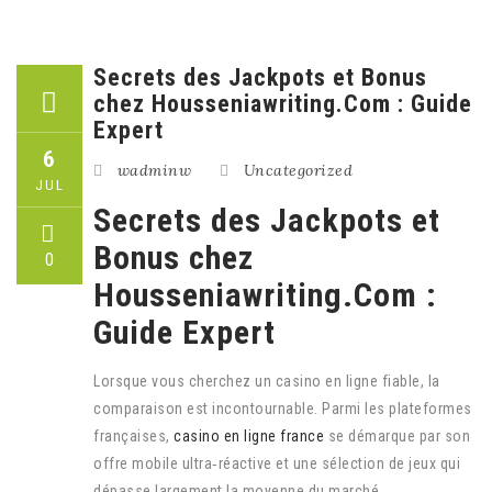
Secrets des Jackpots et Bonus
chez Housseniawriting.Com : Guide
Expert
6
wadminw
Uncategorized
JUL
Secrets des Jackpots et
Bonus chez
0
Housseniawriting.Com :
Guide Expert
Lorsque vous cherchez un casino en ligne fiable, la
comparaison est incontournable. Parmi les plateformes
françaises,
casino en ligne france
se démarque par son
offre mobile ultra‑réactive et une sélection de jeux qui
dépasse largement la moyenne du marché.