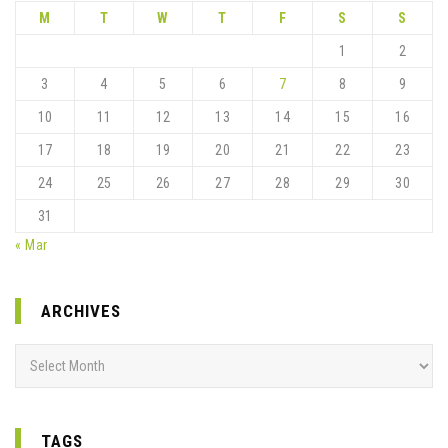
M
T
W
T
F
S
S
1
2
3
4
5
6
7
8
9
10
11
12
13
14
15
16
17
18
19
20
21
22
23
24
25
26
27
28
29
30
31
« Mar
ARCHIVES
Archives
TAGS