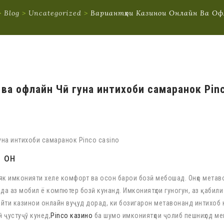
>
Blog
>
Uncategorized
>
Вариантҳои Казинои Онлайн Ва Оф
 ва офлайн Чӣ гуна интихоби самаранок Pin
уна интихоби самаранок Pinco casino
 он
як имконияти хеле комфорт ва осон барои бозӣ мебошад. Онҳо метав
ода аз мобил ё компютер бозӣ кунанд. Имкониятҳои гуногун, аз қабили
айти казинои онлайн вуҷуд дорад, ки бозигарон метавонанд интихоб 
 ҷустуҷӯ кунед,
Pinco казино
ба шумо имкониятҳои ҷолиб пешниҳод ме