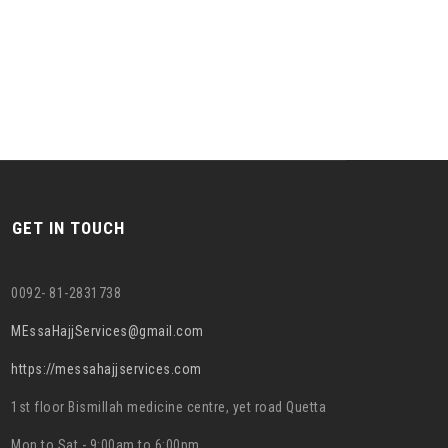
GET IN TOUCH
0092- 81-2831738
MEssaHajjServices@gmail.com
https://messahajjservices.com
1st floor Bismillah medicine centre, yet road Quetta
Mon to Sat - 9:00am to 6:00pm