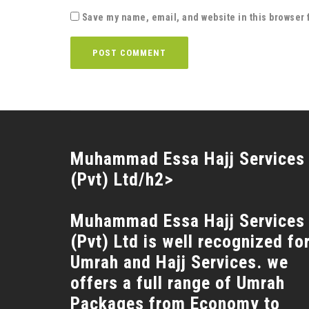
Save my name, email, and website in this browser 
Muhammad Essa Hajj Services
(Pvt) Ltd/h2>
Muhammad Essa Hajj Services
(Pvt) Ltd is well recognized fo
Umrah and Hajj Services. we
offers a full range of Umrah
Packages from Economy to