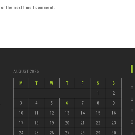
for the next time I comment.
AUGUST 2026
M
T
W
T
F
S
S
1
2
3
4
5
6
7
8
9
r
10
11
12
13
14
15
16
17
18
19
20
21
22
23
24
25
26
27
28
29
30