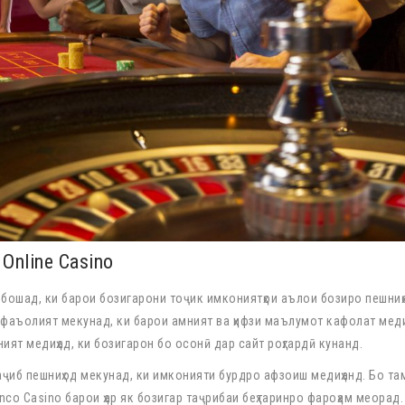
t Online Casino
ебошад, ки барои бозигарони тоҷик имкониятҳои аълои бозиро пешниҳ
 фаъолият мекунад, ки барои амният ва ҳифзи маълумот кафолат меди
ият медиҳад, ки бозигарон бо осонӣ дар сайт роҳгардӣ кунанд.
 аҷиб пешниҳод мекунад, ки имконияти бурдро афзоиш медиҳанд. Бо т
inco Casino барои ҳар як бозигар таҷрибаи беҳтаринро фароҳам меорад.