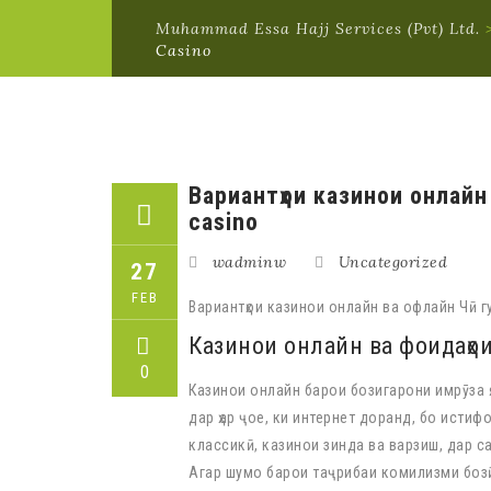
Muhammad Essa Hajj Services (Pvt) Ltd.
Casino
Вариантҳои казинои онлайн
casino
wadminw
Uncategorized
27
FEB
Вариантҳои казинои онлайн ва офлайн Чӣ г
Казинои онлайн ва фоидаҳои
0
Казинои онлайн барои бозигарони имрӯза 
дар ҳар ҷое, ки интернет доранд, бо истиф
классикӣ, казинои зинда ва варзиш, дар с
Агар шумо барои таҷрибаи комилизми бозӣ