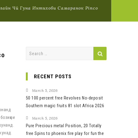
лайн Чӣ Гуна Интихоби Самаранок Pinco
Search
co
for:
RECENT POSTS
March 5, 2026
50 100 percent free Revolves No-deposit
Southern magic fruits 81 slot Africa 2026
онанд
 бозиҳои
March 5, 2026
кунанд.
Pure Precious metal Position, 20 Totally
кунад.
free Spins to phoenix fire play for fun the