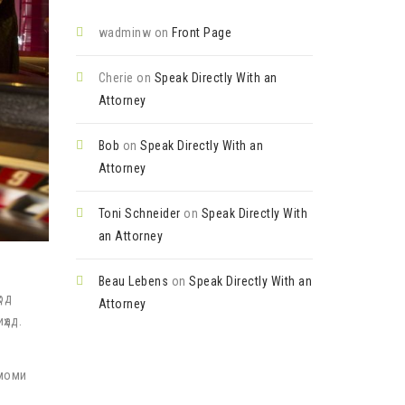
wadminw
on
Front Page
Cherie
on
Speak Directly With an
Attorney
Bob
on
Speak Directly With an
Attorney
Toni Schneider
on
Speak Directly With
an Attorney
Beau Lebens
on
Speak Directly With an
од
Attorney
ҳад.
амоми