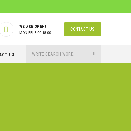
WE ARE OPEN!
CONTACT US
MON-FRI 8:00-18:00
ACT US